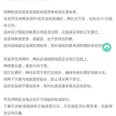
球网材质的选择直接影响使用寿命和比赛效果。
优质羽毛球网采用PE或尼龙材质编织，网孔呈方形，边长在15-20毫
米之间。
这种设计既能清晰显示球是否过网，又能保证球的正常通过。
劣质球网易变形、易破损，会干扰球员判断。
室内场地建议选择防潮材质，室外场地则要考虑防晒防老化性能。
安装羽毛球网时，网柱必须稳固地固定在双打边线上。
网绳要拉紧，避免中间下垂。
双打比赛时，网柱应置于双打边线外，确保有效比赛区域最大化。
球网下方要与地面紧密贴合，防止球从网下穿过。
这些安装细节看似简单，却对比赛质量有着决定性影响。
羽毛球网是这项运动不可或缺的组成部分。
了解它的标准规格和正确使用方法，不仅能提升比赛质量，也能增
加运动乐趣。