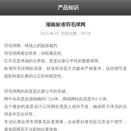
产品知识
湖南标准羽毛球网
2025-06-07
浏览次数：
897
次
羽毛球网：球场上的隐形裁判
羽毛球网看似简单，却暗藏玄机。
它不仅是球场的分界线，更是比赛公平性的重要保障。
标准羽毛球网的高度、材质和安装方式都有严格要求，这些细节直
接影响着比赛的公正性和观赏性。
羽毛球网的高度是比赛公平的关键。
网中央高度必须精确到1.524米，两端网柱处高度为1.55米。
这个微妙的弧度设计让球网在视觉上保持平直，确保双方球员的击
球条件完全对等。
专业比赛会用专用量具反复测量，业余爱好者也应注意这个细节，
避免因网高不当影响比赛体验。