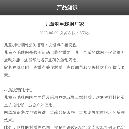
产品知识
儿童羽毛球网厂家
2025-06-09
浏览次数：
853
次
儿童羽毛球网选购指南：关键点不容忽视
儿童羽毛球网是孩子运动启蒙的重要工具，合适的球网不仅能提升
运动乐趣，还能帮助培养正确的运动习惯。
家长在选购时，需重点关注材质、高度调节和便携性这几个核心要
素。
材质决定耐用性
儿童羽毛球网的网面通常采用尼龙或聚乙烯材质，这两种材料轻盈
且抗拉性强，适合户外使用。
网线编织密度也很关键，过疏容易破损，过密则可能影响球的反弹
效果。
此外，网柱的材质需稳固，常见的铁质或铝合金支架既能保证稳定