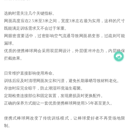
选购时需关注几个关键指标。
网面高度应在2.5米至3米之间，宽度3米左右最为实用，这样的尺寸
既能满足训练需求又不会过于笨重。
网眼密度要适中，过密影响空气流通导致网面易变形，过疏则可能
漏球。
优质的便携棒球网会采用双层网设计，外层缓冲冲击力，内层确保
拦截效果。
日常维护直接影响使用寿命。
训练后应及时清理网面灰尘和污渍，避免长期暴晒导致材料老化。
存放时应完全晾干，防止潮湿环境滋生霉菌。
定期检查连接部位和固定装置，发现磨损及时更换配件。
正确的保养方式能让一套优质便携棒球网使用3-5年甚至更久。
便携式棒球网改变了传统训练模式，让棒球爱好者不再受场地限
制。