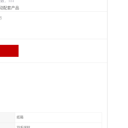
览数：551
动配套产品
江市
纸箱
羽毛球柱