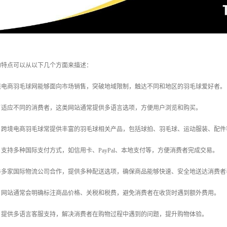
的特点可以从以下几个方面来描述：
跨境电商羽毛球网能够面向市场销售，突破地域限制，触达不同和地区的羽毛球爱好者。
为了适应不同的消费者，这类网站通常提供多语言选项，方便用户浏览和购买。
择：跨境电商羽毛球常提供丰富的羽毛球相关产品，包括球拍、羽毛球、运动服装、配
式：支持多种国际支付方式，如信用卡、PayPal、本地支付等，方便消费者完成交易。
：与多家国际物流公司合作，提供多种配送选项，确保商品能够快速、安全地送达消费者
明：网站通常会明确标注商品价格、关税和税费，避免消费者在收货时遇到额外费用。
化：提供多语言客服支持，解决消费者在购物过程中遇到的问题，提升购物体验。