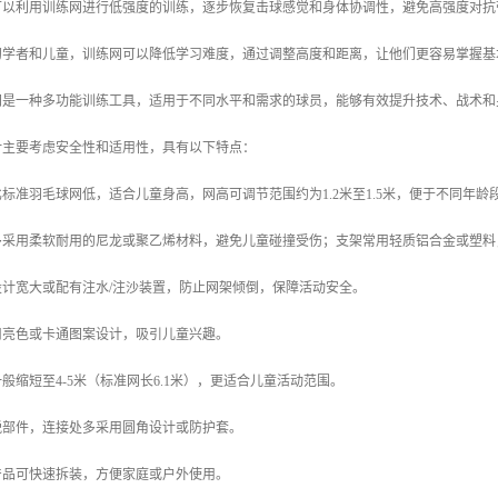
员可以利用训练网进行低强度的训练，逐步恢复击球感觉和身体协调性，避免高强度对
于初学者和儿童，训练网可以降低学习难度，通过调整高度和距离，让他们更容易掌握
网是一种多功能训练工具，适用于不同水平和需求的球员，能够有效提升技术、战术和
计主要考虑安全性和适用性，具有以下特点：
常比标准羽毛球网低，适合儿童身高，网高可调节范围约为1.2米至1.5米，便于不同年龄
面多采用柔软耐用的尼龙或聚乙烯材料，避免儿童碰撞受伤；支架常用轻质铝合金或塑
座设计宽大或配有注水/注沙装置，防止网架倾倒，保障活动安全。
采用亮色或卡通图案设计，吸引儿童兴趣。
一般缩短至4-5米（标准网长6.1米），更适合儿童活动范围。
尖锐部件，连接处多采用圆角设计或防护套。
分产品可快速拆装，方便家庭或户外使用。