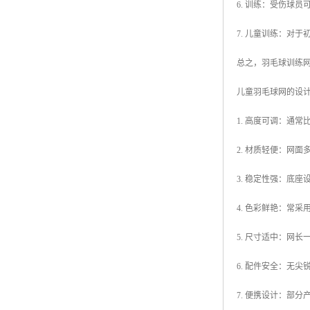
6. 训练：受伤球
7. 儿童训练：对
总之，羽毛球训练
儿童羽毛球网的设
1. 高度可调：通
2. 材质轻便：网
3. 稳定性强：底
4. 色彩鲜艳：常
5. 尺寸适中：网长
6. 配件安全：无
7. 便携设计：部