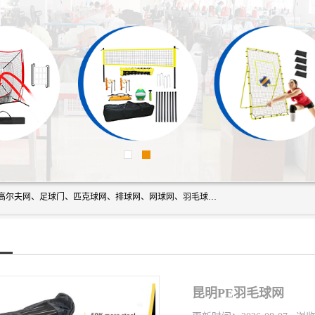
方昇体育科技专注于球网运动及户外产品，优势系列包括：高尔夫网、足球门、匹克球网、排球网、网球网、羽毛球网、棒球网、橄榄球网、乒乓球网、反弹网、冰球门、草地曲棍球门。
昆明PE羽毛球网