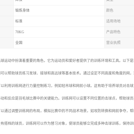
锻炼身体
颜色
标准
适用场地
70KG
产品特色
全国
营业执照
毛球运动中扮演着重要的角色，它为运动员和爱好者提供了的训练环境和工具。以下是
练网可以帮助球员练习发球、接球和高远球等基本技术。通过设定不同高度和角度的网
员可以利用训练网进行力量控制练习，例如轻吊球和网前小球。这有助于培养球员对击
速移动和反应是羽毛球比赛中的关键能力。训练网可以设置不同位置的击球点，帮助球
练可以通过调整训练网的布局，模拟比赛中的不同战术场景，如攻防转换和网前争夺，
于没有搭档的球员，训练网可以作为替习对象，使球员能够立完成多种击球训练，保持