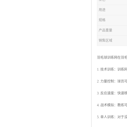
用途
规格
产品重量
销售区域
羽毛球训练网在羽
1. 技术训练：训
2. 力量控制：球
3. 反应速度：快
4. 战术模拟：教
5. 单人训练：对