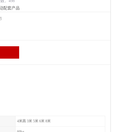
览数：498
动配套产品
江市
4米高 3米 5米 6米 8米
60kg