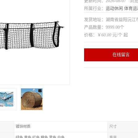
更新时间：2026-08-07 浏
所属行业：
运动休闲
体育运
发货地址：湖南省益阳沅
产品数量：9999.00个
价格：￥
60.00
元/个 起
在线留言
镀锌材质
尺寸
绿色,黄色,红色,橙色,黑色,白色
重量