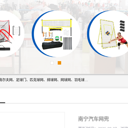
方昇体育科技专注于球网运动及户外产品，优势系列包括：高尔夫网、足球门、匹克球网、排球网、网球网、羽毛球网、棒球网、橄榄球网、乒乓球网、反弹网、冰球门、草地曲棍球门。
南宁汽车网兜