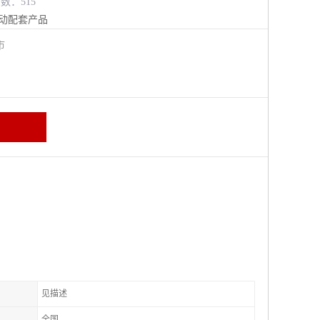
览数：515
动配套产品
江市
见描述
全国