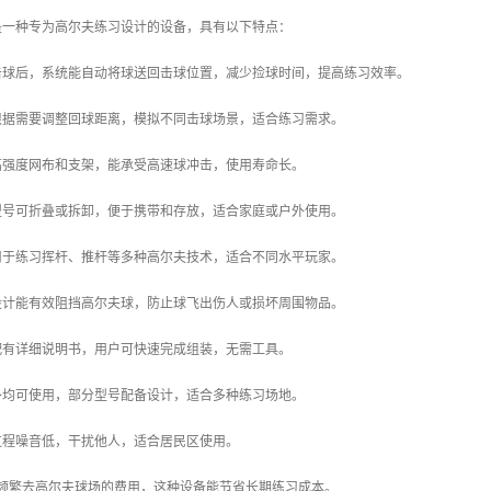
是一种专为高尔夫练习设计的设备，具有以下特点：
：击球后，系统能自动将球送回击球位置，减少捡球时间，提高练习效率。
可根据需要调整回球距离，模拟不同击球场景，适合练习需求。
用高强度网布和支架，能承受高速球冲击，使用寿命长。
分型号可折叠或拆卸，便于携带和存放，适合家庭或户外使用。
可用于练习挥杆、推杆等多种高尔夫技术，适合不同水平玩家。
面设计能有效阻挡高尔夫球，防止球飞出伤人或损坏周围物品。
常配有详细说明书，用户可快速完成组装，无需工具。
内外均可使用，部分型号配备设计，适合多种练习场地。
球过程噪音低，干扰他人，适合居民区使用。
相比频繁去高尔夫球场的费用，这种设备能节省长期练习成本。