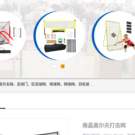
方昇体育科技专注于球网运动及户外产品，优势系列包括：高尔夫网、足球门、匹克球网、排球网、网球网、羽毛球网、棒球网、橄榄球网、乒乓球网、反弹网、冰球门、草地曲棍球门。
南昌高尔夫打击网