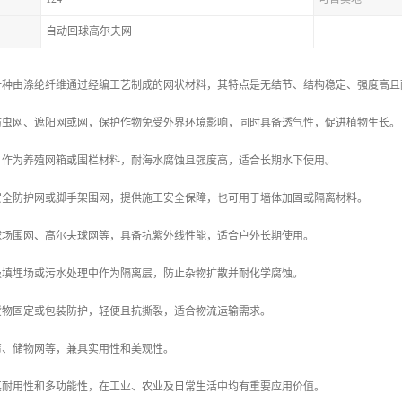
自动回球高尔夫网
一种由涤纶纤维通过经编工艺制成的网状材料，其特点是无结节、结构稳定、强度高且
于防虫网、遮阳网或网，保护作物免受外界环境影响，同时具备透气性，促进植物生长。
殖：作为养殖网箱或围栏材料，耐海水腐蚀且强度高，适合长期水下使用。
作安全防护网或脚手架围网，提供施工安全保障，也可用于墙体加固或隔离材料。
于球场围网、高尔夫球网等，具备抗紫外线性能，适合户外长期使用。
垃圾填埋场或污水处理中作为隔离层，防止杂物扩散并耐化学腐蚀。
于货物固定或包装防护，轻便且抗撕裂，适合物流运输需求。
窗帘、储物网等，兼具实用性和美观性。
其耐用性和多功能性，在工业、农业及日常生活中均有重要应用价值。