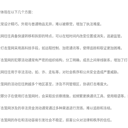
要体现在以下几个方面：
击笼常设计精巧，外观与普通物品无异，难以被察觉，增加了执法难度。
击笼网往往具备快速转移和拆卸的特点，可以在短时间内改变位置或消失，逃避监管。
部分打击笼网采用高科技手段，如远程控制、加密通讯等，使得追踪和取证更加困难。
及打击笼网的犯罪活动通常有严密的组织结构，分工明确，成员之间单线联系，增加了
击笼网往往用于非法活动，如、诈、走私等，对社会秩序和公共安全造成严重威胁。
打击笼网的活动往往跨越多个地区甚至，涉及不同管辖区，协调打击难度大。
：犯罪分子在使用打击笼网时，会采取反侦察措施，如频繁更换通讯工具、使用暗语等
：打击笼网涉及的非法资金流动通常通过多种渠道进行洗钱，难以追踪和冻结。
：打击笼网的存在和活动容易引发社会不稳定，损害公众对法律和秩序的信任。