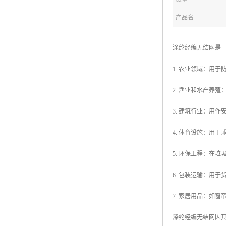
产品名
涤纶经编无结网是
1. 农业领域：用
2. 渔业和水产养
3. 建筑行业：用
4. 体育设施：用
5. 环保工程：在
6. 包装运输：用
7. 家居用品：如
涤纶经编无结网因