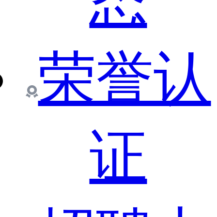
态
荣誉认
证