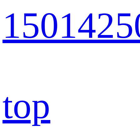
1501425
top