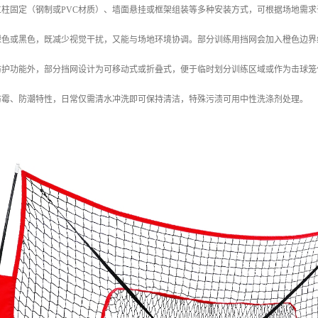
持立柱固定（钢制或PVC材质）、墙面悬挂或框架组装等多种安装方式，可根据场地需求
为绿色或黑色，既减少视觉干扰，又能与场地环境协调。部分训练用挡网会加入橙色边
除防护功能外，部分挡网设计为可移动式或折叠式，便于临时划分训练区域或作为击球笼
备防霉、防潮特性，日常仅需清水冲洗即可保持清洁，特殊污渍可用中性洗涤剂处理。