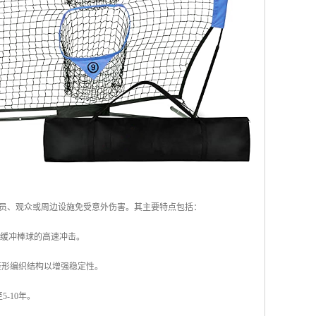
员、观众或周边设施免受意外伤害。其主要特点包括：
效缓冲棒球的高速冲击。
菱形编织结构以增强稳定性。
-10年。