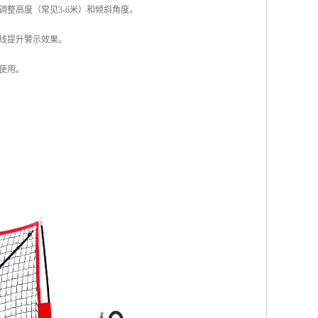
调整高度（常见3-6米）和倾斜角度。
界线提升警示效果。
使用。