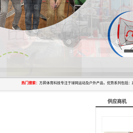
热门搜索：
供应商机