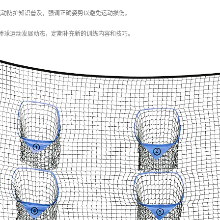
重运动防护知识普及，强调正确姿势以避免运动损伤。
根据棒球运动发展动态，定期补充新的训练内容和技巧。