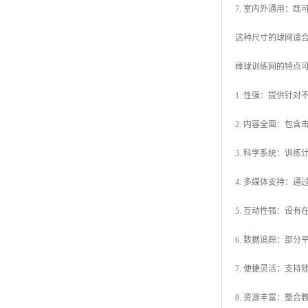
7. 室内外通用：
这种尺寸的球网适
棒球训练网的特点
1. 性强：提供针
2. 内容全面：包
3. 科学系统：训
4. 多媒体支持：
5. 互动性强：设
6. 数据追踪：部
7. 便捷灵活：支
8. 资源丰富：整