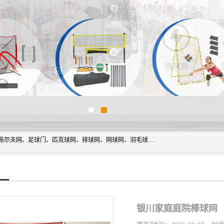
方昇体育科技专注于球网运动及户外产品，优势系列包括：高尔夫网、足球门、匹克球网、排球网、网球网、羽毛球网、棒球网、橄榄球网、乒乓球网、反弹网、冰球门、草地曲棍球门。
银川家庭庭院棒球网