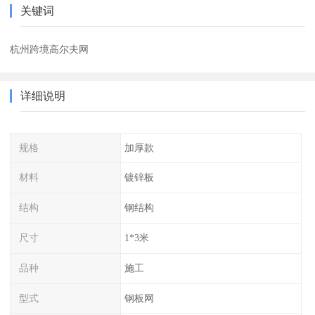
关键词
杭州跨境高尔夫网
详细说明
规格
加厚款
材料
镀锌板
结构
钢结构
尺寸
1*3米
品种
施工
型式
钢板网