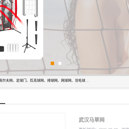
方昇体育科技专注于球网运动及户外产品，优势系列包括：高尔夫网、足球门、匹克球网、排球网、网球网、羽毛球网、棒球网、橄榄球网、乒乓球网、反弹网、冰球门、草地曲棍球门。
武汉马草网