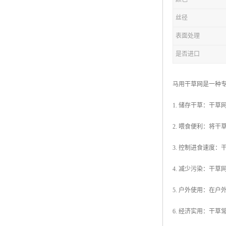
丝径
表面处理
是否进口
马用干草网是一种
1. 储存干草：干
2. 喂食便利：将
3. 控制进食速度
4. 减少污染：干
5. 户外使用：在
6. 经济实用：干