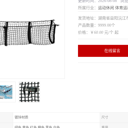
更新时间：2026-08-08 浏
所属行业：
运动休闲
体育运
发货地址：湖南省益阳沅
产品数量：9999.00个
价格：￥
60.00
元/个 起
在线留言
镀锌材质
尺寸
绿色,黄色,红色,橙色,黑色,白色
重量