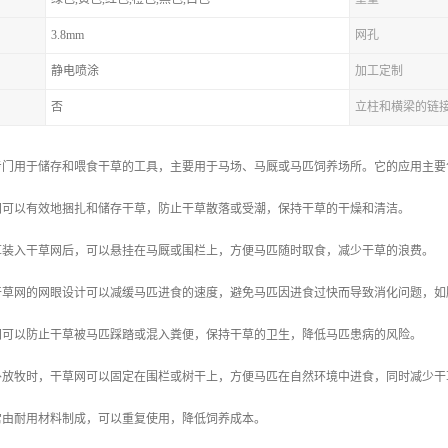
3.8mm
网孔
静电喷涂
加工定制
否
立柱和横梁的链
专门用于储存和喂食干草的工具，主要用于马场、马厩或马匹饲养场所。它的应用主要
草网可以有效地捆扎和储存干草，防止干草散落或受潮，保持干草的干燥和清洁。
干草装入干草网后，可以悬挂在马厩或围栏上，方便马匹随时取食，减少干草的浪费。
：干草网的网眼设计可以减缓马匹进食的速度，避免马匹因进食过快而导致消化问题，
草网可以防止干草被马匹踩踏或混入粪便，保持干草的卫生，降低马匹患病的风险。
户外放牧时，干草网可以固定在围栏或树干上，方便马匹在自然环境中进食，同时减少
草常由耐用材料制成，可以重复使用，降低饲养成本。