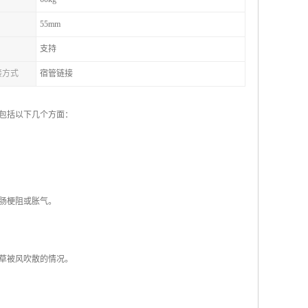
55mm
支持
接方式
宿管链接
包括以下几个方面：
如肠梗阻或胀气。
干草被风吹散的情况。