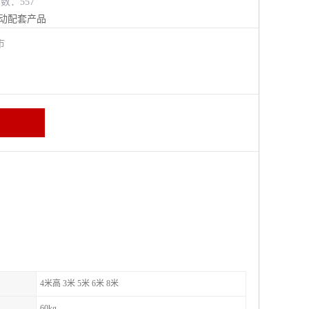
览数：557
动配套产品
江市
4米高 3米 5米 6米 8米
60kg