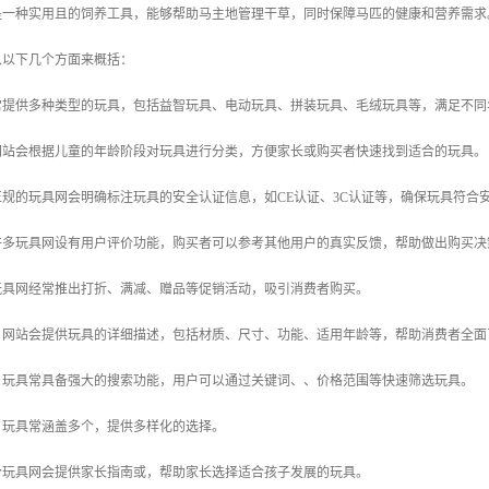
是一种实用且的饲养工具，能够帮助马主地管理干草，同时保障马匹的健康和营养需求
从以下几个方面来概括：
具常提供多种类型的玩具，包括益智玩具、电动玩具、拼装玩具、毛绒玩具等，满足不
：网站会根据儿童的年龄阶段对玩具进行分类，方便家长或购买者快速找到适合的玩具。
：正规的玩具网会明确标注玩具的安全认证信息，如CE认证、3C认证等，确保玩具符合
：许多玩具网设有用户评价功能，购买者可以参考其他用户的真实反馈，帮助做出购买决
：玩具网经常推出打折、满减、赠品等促销活动，吸引消费者购买。
述：网站会提供玩具的详细描述，包括材质、尺寸、功能、适用年龄等，帮助消费者全
能：玩具常具备强大的搜索功能，用户可以通过关键词、、价格范围等快速筛选玩具。
土，玩具常涵盖多个，提供多样化的选择。
部分玩具网会提供家长指南或，帮助家长选择适合孩子发展的玩具。