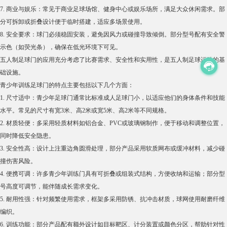
7. 商业与娱乐：常见于商业足球场馆、健身中心或娱乐场所，满足大众休闲需求。部
分可拆卸或折叠设计便于临时搭建，适应多场景使用。
8. 安全要求：球门必须稳固安装，避免因风力或碰撞导致倾倒。部分型号配有安全警
示色（如荧光条），确保在低光环境下可见。
五人制足球门的应用充分考虑了比赛需求、安全性和实用性，是五人制足球运动的基
础设施。
青少年训练足球门的特点主要包括以下几个方面：
1. 尺寸适中：青少年足球门通常比标准成人足球门小，以适应他们的身体条件和技能
水平。常见的尺寸有宽3米、高2米或宽5米、高2米等不同规格。
2. 材质轻便：多采用轻质材料如铝合金、PVC或玻璃钢制作，便于移动和调整位置，
同时降低安全隐患。
3. 安全性高：设计上注重边角圆滑处理，部分产品采用软质网布或缓冲材料，减少碰
撞伤害风险。
4. 便携可调：许多青少年训练门具有可折叠或组装式结构，方便收纳和运输；部分型
号高度可调节，能伴随成长需求变化。
5. 耐用性强：针对频繁使用需求，框架多采用防锈、抗冲击材质，球网使用耐磨纤维
编织。
6. 训练功能：部分产品配有额外设计如目标靶区、计分装置或颜色分区，帮助针对性