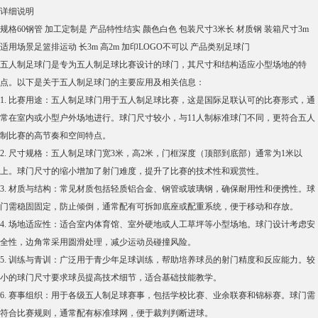
详细说明
规格
60钢管
加工定制
是
产品特性
结实
颜色
白色
包装尺寸
3米长
材质
钢
装箱尺寸
3m
适用场景
足篮排运动
长
3m
高
2m
加印LOGO
不可以
产品类别
足球门
五人制足球门是专为五人制足球比赛设计的球门，其尺寸和结构适应小型场地的特
点。以下是关于五人制足球门的主要应用及相关信息：
1. 比赛用途：五人制足球门用于五人制足球比赛，这是国际足联认可的比赛形式，通
常在室内或小型户外场地进行。球门尺寸较小，与11人制标准球门不同，更符合五人
制比赛的高节奏和空间特点。
2. 尺寸规格：五人制足球门宽3米，高2米，门框深度（顶部到底部）通常为1米以
上。球门尺寸的缩小增加了射门难度，提升了比赛的技术性和观赏性。
3. 材质与结构：常见材质包括轻质铝合金、钢管或玻璃钢，确保耐用性和便携性。球
门需稳固固定，防止倾倒，通常配有可拆卸底座或配重系统，便于移动和存放。
4. 场地适应性：适合室内体育馆、室外硬地或人工草坪等小型场地。球门设计考虑安
全性，边角常采用圆滑处理，减少运动员碰撞风险。
5. 训练与青训：广泛用于青少年足球训练，帮助培养球员的射门精度和反应能力。较
小的球门尺寸要求球员提高技术细节，适合基础技能教学。
6. 赛事组织：用于各级五人制足球赛事，包括学校比赛、业余联赛和锦标赛。球门需
符合比赛规则，通常配有标准球网，便于裁判判断进球。