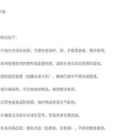
的特点如下：
计用于高尔夫球车前部，方便存放球杆、球、手套等装备，随手取用。
通常采用轻便耐用的塑料或金属材质，减轻车身负担且防锈防腐蚀。
备牢固的固定装置（如螺丝或卡扣），确保行驶中不晃动或脱落。
多层或分格结构，可分类收纳物品，保持整洁有序。
分款式带有盖板或防雨罩，保护物品免受天气影响。
数设计兼容主流高尔夫球车型号，安装简单无需改装。
型与车身风格匹配，颜色可选（如黑色、灰色等），不影响整体美观。