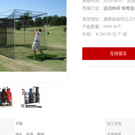
更新时间：2026-08-07 浏
所属行业：
运动休闲
体育运
发货地址：湖南省益阳沅
产品数量：9999.00个
价格：￥
200.00
元/个 起
在线留言
不限
加工定制
球头、杆身、握把
常用参数