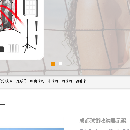
方昇体育科技专注于球网运动及户外产品，优势系列包括：高尔夫网、足球门、匹克球网、排球网、网球网、羽毛球网、棒球网、橄榄球网、乒乓球网、反弹网、冰球门、草地曲棍球门。
成都球袋收纳展示架