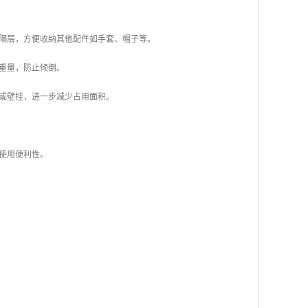
或隔层，方便收纳其他配件如手套、帽子等。
的重量，防止倾倒。
叠或壁挂，进一步减少占用面积。
升使用便利性。