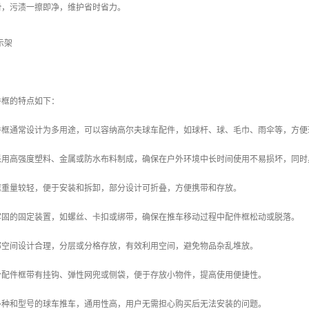
光滑，污渍一擦即净，维护省时省力。
件框的特点如下：
配件框通常设计为多用途，可以容纳高尔夫球车配件，如球杆、球、毛巾、雨伞等，方
般采用高强度塑料、金属或防水布料制成，确保在户外环境中长时间使用不易损坏，同
件框重量较轻，便于安装和拆卸，部分设计可折叠，方便携带和存放。
备牢固的固定装置，如螺丝、卡扣或绑带，确保在推车移动过程中配件框松动或脱落。
内部空间设计合理，分层或分格存放，有效利用空间，避免物品杂乱堆放。
部分配件框带有挂钩、弹性网兜或侧袋，便于存放小物件，提高使用便捷性。
配多种和型号的球车推车，通用性高，用户无需担心购买后无法安装的问题。