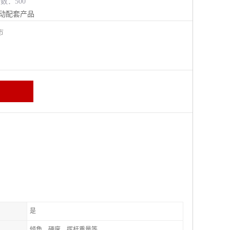
览数：500
动配套产品
江市
是
倾角、硬度、挥杆重量等