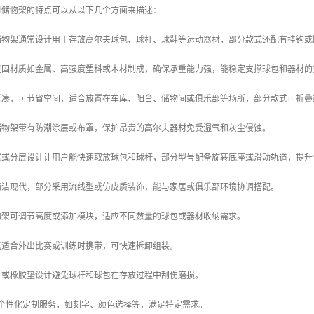
材储物架的特点可以从以下几个方面来描述：
类储物架通常设计用于存放高尔夫球包、球杆、球鞋等运动器材，部分款式还配有挂钩
用坚固材质如金属、高强度塑料或木材制成，确保承重能力强，能稳定支撑球包和器材
计紧凑，可节省空间，适合放置在车库、阳台、储物间或俱乐部等场所，部分款式可折
分储物架带有防潮涂层或布罩，保护昂贵的高尔夫器材免受湿气和灰尘侵蚀。
放式或分层设计让用户能快速取放球包和球杆，部分型号配备旋转底座或滑动轨道，提
观简洁现代，部分采用流线型或仿皮质装饰，能与家居或俱乐部环境协调搭配。
储物架可调节高度或添加模块，适应不同数量的球包或器材收纳需求。
款式适合外出比赛或训练时携带，可快速拆卸组装。
内衬或橡胶垫设计避免球杆和球包在存放过程中刮伤磨损。
提供个性化定制服务，如刻字、颜色选择等，满足特定需求。