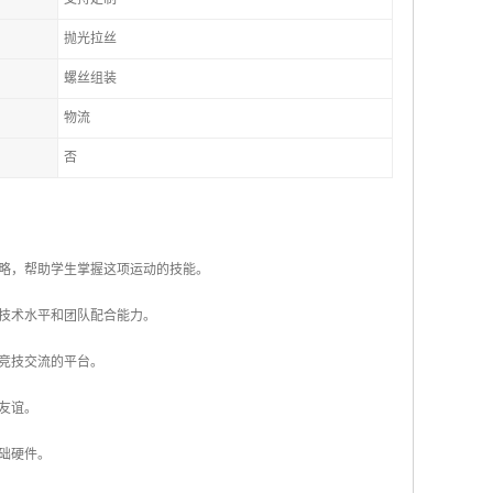
抛光拉丝
螺丝组装
物流
否
策略，帮助学生掌握这项运动的技能。
的技术水平和团队配合能力。
和竞技交流的平台。
友谊。
础硬件。