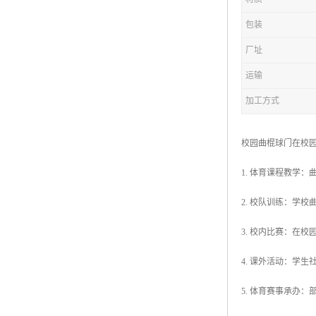
包装
厂址
运输
加工方式
校园曲棍球门在校
1. 体育课程教学
2. 校队训练：学
3. 校内比赛：在
4. 课外活动：学
5. 体育赛事承办