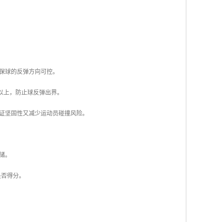
确保球的反弹方向可控。
2米以上，防止球反弹出界。
保证坚固性又减少运动员碰撞风险。
储。
是否得分。