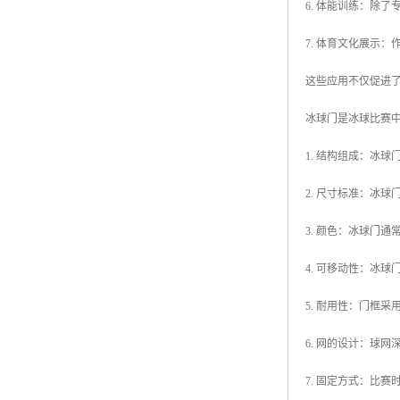
6. 体能训练：除
7. 体育文化展示
这些应用不仅促进
冰球门是冰球比赛
1. 结构组成：冰
2. 尺寸标准：冰球门
3. 颜色：冰球门
4. 可移动性：冰
5. 耐用性：门框
6. 网的设计：球
7. 固定方式：比