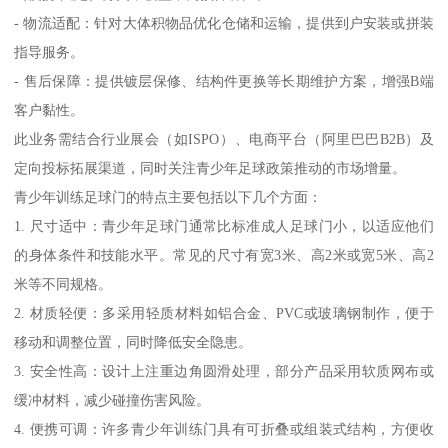
- 物流适配：针对大体积物品优化仓储和运输，提供到户安装或拼装
指导服务。
- 售后保障：提供镀层保修、结构件更换等长期维护方案，增强B端
客户黏性。
此业务需结合行业展会（如ISPO）、电商平台（阿里巴巴B2B）及
定向投标拓展渠道，同时关注青少年足球政策推动的市场增量。
青少年训练足球门的特点主要包括以下几个方面：
1. 尺寸适中：青少年足球门通常比标准成人足球门小，以适应他们
的身体条件和技能水平。常见的尺寸有宽3米、高2米或宽5米、高2
米等不同规格。
2. 材质轻便：多采用轻质材料如铝合金、PVC或玻璃钢制作，便于
移动和调整位置，同时降低安全隐患。
3. 安全性高：设计上注重边角圆滑处理，部分产品采用软质网布或
缓冲材料，减少碰撞伤害风险。
4. 便携可调：许多青少年训练门具有可折叠或组装式结构，方便收