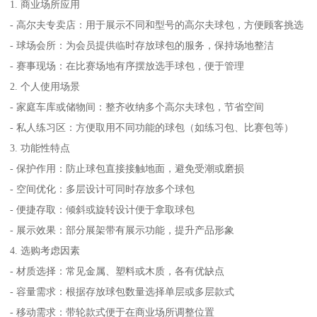
1. 商业场所应用
- 高尔夫专卖店：用于展示不同和型号的高尔夫球包，方便顾客挑选
- 球场会所：为会员提供临时存放球包的服务，保持场地整洁
- 赛事现场：在比赛场地有序摆放选手球包，便于管理
2. 个人使用场景
- 家庭车库或储物间：整齐收纳多个高尔夫球包，节省空间
- 私人练习区：方便取用不同功能的球包（如练习包、比赛包等）
3. 功能性特点
- 保护作用：防止球包直接接触地面，避免受潮或磨损
- 空间优化：多层设计可同时存放多个球包
- 便捷存取：倾斜或旋转设计便于拿取球包
- 展示效果：部分展架带有展示功能，提升产品形象
4. 选购考虑因素
- 材质选择：常见金属、塑料或木质，各有优缺点
- 容量需求：根据存放球包数量选择单层或多层款式
- 移动需求：带轮款式便于在商业场所调整位置