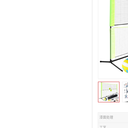
漆面处理
工艺