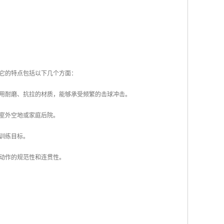
它的特点包括以下几个方面：
采用耐磨、抗拉的材质，能够承受频繁的击球冲击。
、室外空地或家庭后院。
同训练目标。
术动作的规范性和连贯性。