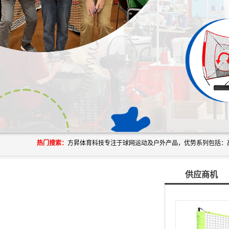
热门搜索：
供应商机