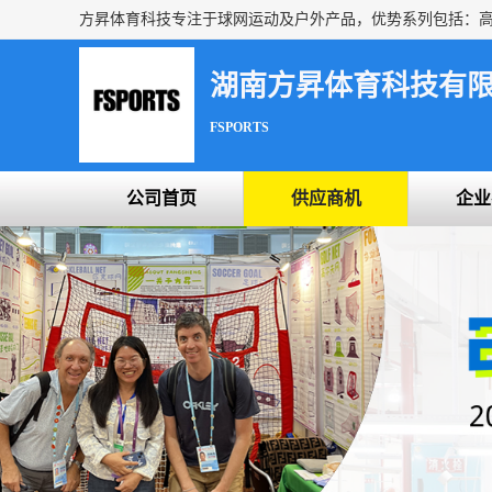
湖南方昇体育科技有
FSPORTS
公司首页
供应商机
企业