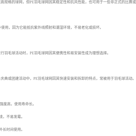
更高规格的球网，但PE羽毛球网因其稳定性和抗风性能，也可用于一些非正式的比赛
外使用，因为它能抵抗紫外线照射和潮湿环境，不易老化或损坏。
行羽毛球活动时，PE羽毛球网因其便携性和易安装性成为理想选择。
、庆典或团建活动中，PE羽毛球网因其快速安装和拆卸的特点，常被用于羽毛球活动。
抗拉强度高，使用寿命长。
环境，不易发霉。
户外长时间使用。