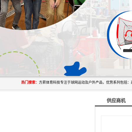
热门搜索：
供应商机