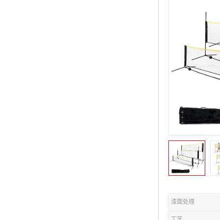
漆面处理
工艺