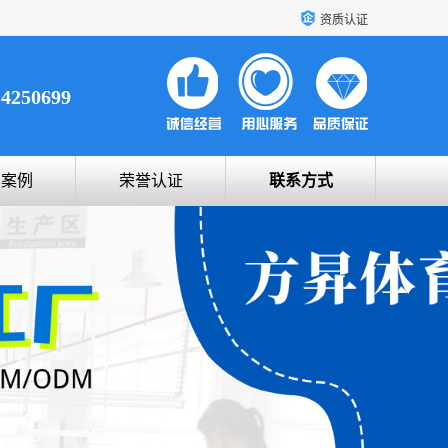
资质认证
14250699
户案例
荣誉认证
联系方式