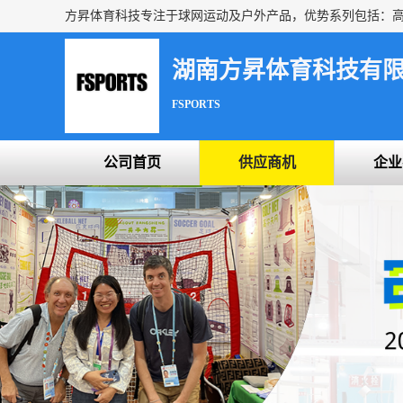
湖南方昇体育科技有
FSPORTS
公司首页
供应商机
企业