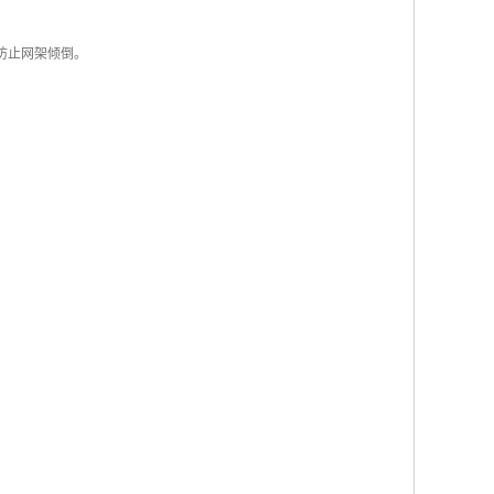
防止网架倾倒。
。