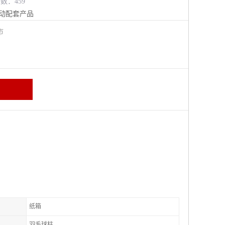
览数：459
动配套产品
江市
纸箱
羽毛球柱