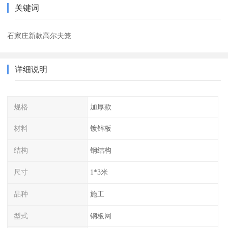
关键词
石家庄新款高尔夫笼
详细说明
规格
加厚款
材料
镀锌板
结构
钢结构
尺寸
1*3米
品种
施工
型式
钢板网