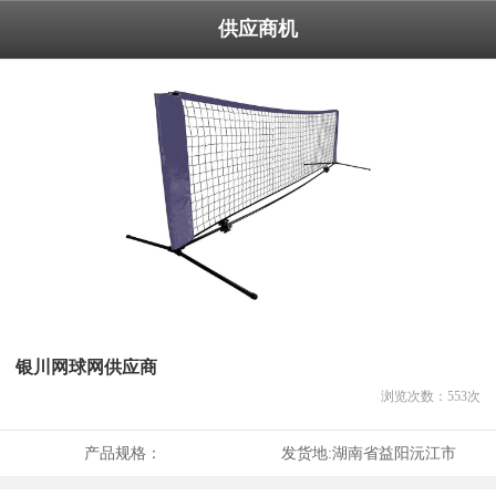
供应商机
银川网球网供应商
浏览次数：
553
次
产品规格：
发货地:
湖南省益阳沅江市