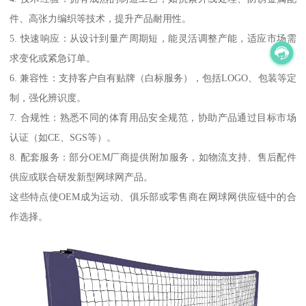
件、高张力编织等技术，提升产品耐用性。
5. 快速响应：从设计到量产周期短，能灵活调整产能，适应市场需
求变化或紧急订单。
6. 兼容性：支持客户自有贴牌（白标服务），包括LOGO、包装等定
制，强化辨识度。
7. 合规性：熟悉不同的体育用品安全规范，协助产品通过目标市场
认证（如CE、SGS等）。
8. 配套服务：部分OEM厂商提供附加服务，如物流支持、售后配件
供应或联合研发新型网球网产品。
这些特点使OEM成为运动、俱乐部或零售商在网球网供应链中的合
作选择。