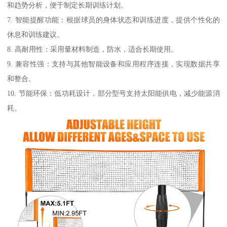
和趋势分析，便于制定长期训练计划。
7. 智能提醒功能：根据球员的身体状态和训练进度，提供个性化的
休息和训练建议。
8. 高耐用性：采用量材料制造，防水，适合长期使用。
9. 兼容性强：支持与其他智能设备和应用程序连接，实现数据共享
和整合。
10. 节能环保：低功耗设计，部分型号支持太阳能供电，减少能源消
耗。