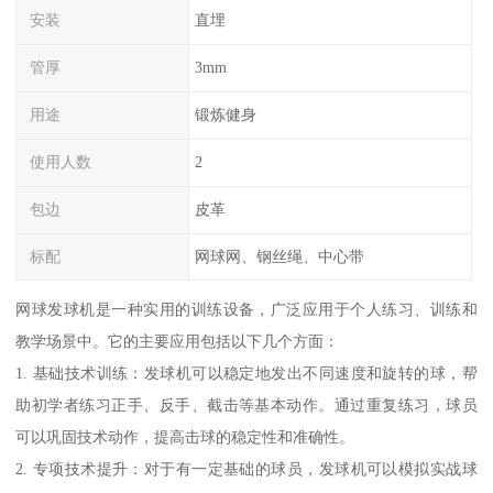
安装
直埋
管厚
3mm
用途
锻炼健身
使用人数
2
包边
皮革
标配
网球网、钢丝绳、中心带
网球发球机是一种实用的训练设备，广泛应用于个人练习、训练和
教学场景中。它的主要应用包括以下几个方面：
1. 基础技术训练：发球机可以稳定地发出不同速度和旋转的球，帮
助初学者练习正手、反手、截击等基本动作。通过重复练习，球员
可以巩固技术动作，提高击球的稳定性和准确性。
2. 专项技术提升：对于有一定基础的球员，发球机可以模拟实战球