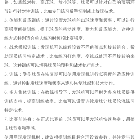
路，如底线对拉、高压球、放小球等。球员可以针对自己的薄弱环
节进行针对性训练，比如专门练习反手切削或上旋球技术。
3. 体能和反应训练：通过设置发球机的出球速度和频率，可以进行
高强度间歇训练，提升球员的移动速度、耐力和反应能力。这种训
练方式特别适合单人练习时模拟比赛强度。
4. 战术模拟训练：发球机可以编程设置不同的落点和旋转组合，帮
助球员练习特定战术，比如练习打角度、变线或处理不同旋转的来
球。这种训练可以增强球员的预判和战术执行能力。
5. 训练：受伤球员在恢复期可以使用发球机进行低强度的适应性训
练，通过控制发球速度和频率来逐步恢复球感和技术动作。
6. 多人集体训练：在教练指导下，发球机可以同时为多名球员提供
训练支持，提高训练效率。比如可以设置连续发球让球员轮流练习
特定技术。
7. 比赛前热身：在正式比赛前，球员可以用发球机快速热身，调整
击球节奏和手感。
使用网球发球机时，建议根据训练目标合理设置参数，并注意与其