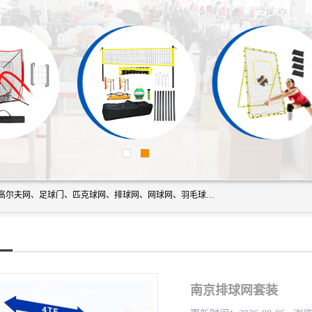
方昇体育科技专注于球网运动及户外产品，优势系列包括：高尔夫网、足球门、匹克球网、排球网、网球网、羽毛球网、棒球网、橄榄球网、乒乓球网、反弹网、冰球门、草地曲棍球门。
南京排球网套装