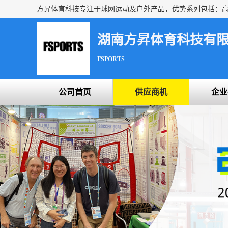
湖南方昇体育科技有
FSPORTS
公司首页
供应商机
企业