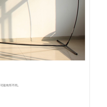
网高可能有所不同。