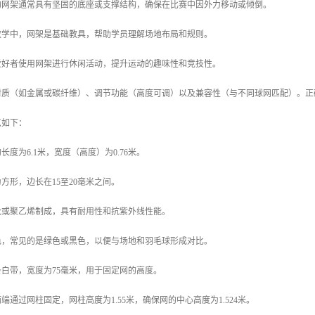
量的网架通常具有坚固的底座或支撑结构，确保在比赛中因外力移动或倾倒。
球教学中，网架是基础教具，帮助学员理解场地布局和规则。
余爱好者使用网架进行休闲活动，提升运动的趣味性和竞技性。
材质（如金属或碳纤维）、调节功能（高度可调）以及兼容性（与不同球网匹配）。正
点如下：
的长度为6.1米，宽度（高度）为0.76米。
为方形，边长在15至20毫米之间。
尼龙或聚乙烯制成，具有耐用性和抗紫外线性能。
深色，常见的是绿色或黑色，以便与场地和羽毛球形成对比。
一条白带，宽度为75毫米，用于固定网的高度。
两端通过网柱固定，网柱高度为1.55米，确保网的中心高度为1.524米。