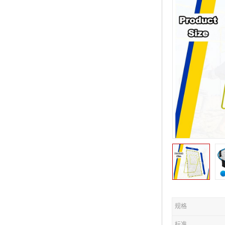
规格
标准