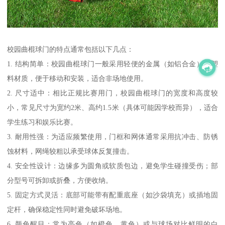
校园曲棍球门的特点通常包括以下几点：
1. 结构简单：校园曲棍球门一般采用轻便的金属（如铝合金）或塑
料材质，便于移动和安装，适合非场地使用。
2. 尺寸适中：相比正规比赛用门，校园曲棍球门的宽度和高度较
小，常见尺寸为宽约2米、高约1.5米（具体可能因学校而异），适合
学生练习和娱乐比赛。
3. 耐用性强：为适应频繁使用，门框和网体通常采用抗冲击、防锈
蚀材料，网绳较粗以承受球体反复撞击。
4. 安全性设计：边缘多为圆角或软质包边，避免学生碰撞受伤；部
分型号可拆卸或折叠，方便收纳。
5. 固定方式灵活：底部可能带有配重底座（如沙袋填充）或插地固
定杆，确保稳定性同时避免破坏场地。
6. 颜色醒目：常为亮色（如橙色、黄色）或与球场对比鲜明的白