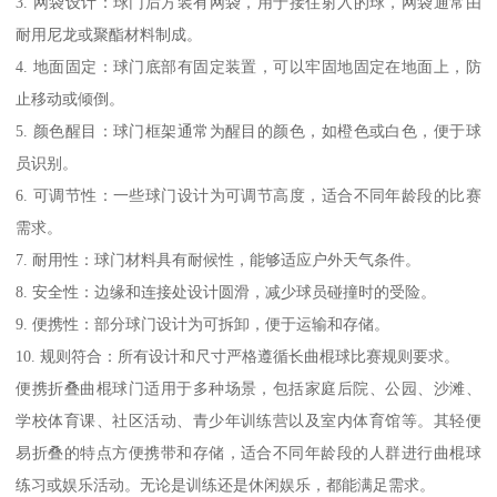
3. 网袋设计：球门后方装有网袋，用于接住射入的球，网袋通常由
耐用尼龙或聚酯材料制成。
4. 地面固定：球门底部有固定装置，可以牢固地固定在地面上，防
止移动或倾倒。
5. 颜色醒目：球门框架通常为醒目的颜色，如橙色或白色，便于球
员识别。
6. 可调节性：一些球门设计为可调节高度，适合不同年龄段的比赛
需求。
7. 耐用性：球门材料具有耐候性，能够适应户外天气条件。
8. 安全性：边缘和连接处设计圆滑，减少球员碰撞时的受险。
9. 便携性：部分球门设计为可拆卸，便于运输和存储。
10. 规则符合：所有设计和尺寸严格遵循长曲棍球比赛规则要求。
便携折叠曲棍球门适用于多种场景，包括家庭后院、公园、沙滩、
学校体育课、社区活动、青少年训练营以及室内体育馆等。其轻便
易折叠的特点方便携带和存储，适合不同年龄段的人群进行曲棍球
练习或娱乐活动。无论是训练还是休闲娱乐，都能满足需求。