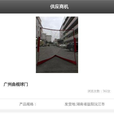
供应商机
广州曲棍球门
浏览次数：
562
次
产品规格：
发货地:
湖南省益阳沅江市