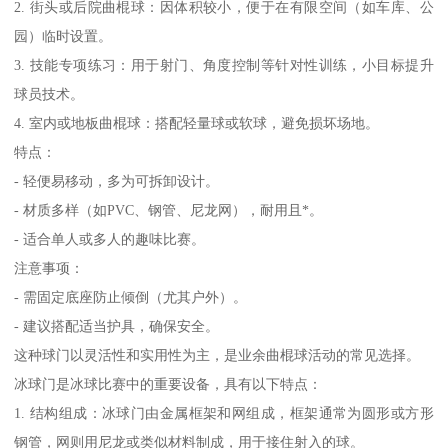
2. 街头或后院曲棍球：因体积较小，便于在有限空间（如车库、公
园）临时设置。
3. 技能专项练习：用于射门、角度控制等针对性训练，小目标提升
球员技术。
4. 室内或地板曲棍球：搭配轻量球或软球，避免损坏场地。
特点：
- 轻便易移动，多为可拆卸设计。
- 材质多样（如PVC、钢管、尼龙网），耐用且*。
- 适合单人或多人的趣味比赛。
注意事项：
- 需固定底座防止倾倒（尤其户外）。
- 建议搭配适当护具，确保安全。
这种球门以灵活性和实用性为主，是业余曲棍球活动的常见选择。
冰球门是冰球比赛中的重要设备，具有以下特点：
1. 结构组成：冰球门由金属框架和网组成，框架通常为圆形或方形
钢管，网则用尼龙或类似材料制成，用于接住射入的球。