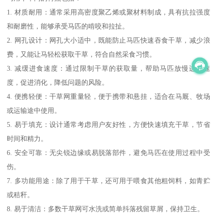
1. 材质耐用：通常采用高密度聚乙烯或聚材料制成，具有抗拉强度
和耐磨性，能够承受马匹的啃咬和拉扯。
2. 网孔设计：网孔大小适中，既能防止马匹快速吞食干草，减少浪
费，又能让马轻松获取干草，符合自然采食习惯。
3. 减缓进食速度：通过限制干草的获取量，帮助马匹放慢进食速
度，促进消化，降低问题的风险。
4. 便携轻便：干草网重量轻，便于携带和悬挂，适合在马厩、牧场
或运输途中使用。
5. 易于填充：设计通常考虑用户友好性，方便快速填充干草，节省
时间和精力。
6. 安全可靠：无尖锐边缘或易脱落部件，避免马匹在使用过程中受
伤。
7. 多功能用途：除了用于干草，还可用于喂食其他粗饲料，如青贮
或秸秆。
8. 易于清洁：多数干草网可水洗或简单抖落残留草屑，保持卫生。