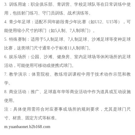
3. 训练用途：职业俱乐部、青训营、学校足球队等在日常训练中使
用，包括射门练习、守门员训练、战术演练等。
4. 青少年足球：适配不同年龄段青少年比赛（如U12、U15等），可
能使用缩小尺寸的球门（如5人制、7人制球门）。
5. 特殊赛制：适用于5人制足球、7人制足球、沙滩足球等变种足球
比赛，这类球门尺寸通常小于标准11人制球门。
6. 娱乐场所：公园、沙滩、健身房、室内足球场等休闲场所的足球
活动，可能使用可移动或便携式球门。
7. 教学演示：体育院校、教练培训课程中用于技术动作示范和教
学。
8. 商业活动：推广、足球嘉年华等商业活动中作为道具或互动设施
使用。
注：具体使用需符合对应赛事或场所的规则要求，尤其是球门尺
寸、材质、固定方式等标准。
m.yuanbaonet.b2b168.com