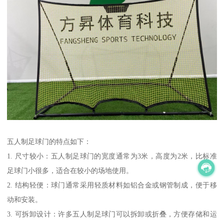
五人制足球门的特点如下：
1. 尺寸较小：五人制足球门的宽度通常为3米，高度为2米，比标准
足球门小很多，适合在较小的场地使用。
2. 结构轻便：球门通常采用轻质材料如铝合金或钢管制成，便于移
动和安装。
3. 可拆卸设计：许多五人制足球门可以拆卸或折叠，方便存储和运