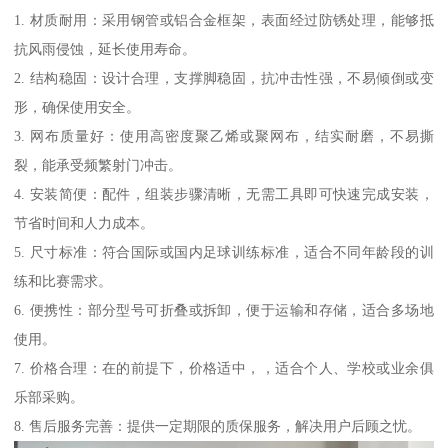
1. 材质耐用：采用钢管或铝合金框架，表面经过防锈处理，能够抵
抗风雨侵蚀，延长使用寿命。
2. 结构稳固：设计合理，支撑脚稳固，抗冲击性强，不易倾倒或变
形，确保使用安全。
3. 网布质量好：使用高密度聚乙烯或聚网布，结实耐磨，不易撕
裂，能承受频繁射门冲击。
4. 安装简便：配件，组装步骤清晰，无需工具即可快速完成安装，
节省时间和人力成本。
5. 尺寸标准：符合国际或国内足球训练标准，适合不同年龄段的训
练和比赛需求。
6. 便携性：部分型号可折叠或拆卸，便于运输和存储，适合多场地
使用。
7. 价格合理：在的前提下，价格适中，，适合个人、学校或业余俱
乐部采购。
8. 售后服务完善：提供一定期限的质保服务，解决用户后顾之忧。