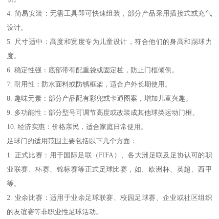
4. 简易安装：无需工具即可快速组装，部分产品采用插接式或充气
设计。
5. 尺寸适中：高度和宽度专为儿童设计，符合他们的身高和踢球力
度。
6. 稳定性强：底部带有配重袋或固定桩，防止门框倾倒。
7. 耐用性：防水面料或防锈框架，适合户外长期使用。
8. 趣味元素：部分产品配有彩兜或卡通图案，增加儿童兴趣。
9. 多功能性：部分型号可调节高度或改装成其他球类运动门框。
10. 经济实惠：价格亲民，适合家庭日常使用。
足球门的适用范围主要包括以下几个方面：
1. 正式比赛：用于国际足联（FIFA）、各大洲足联及足协认可的职
业联赛、杯赛、锦标赛等正式足球比赛，如、欧洲杯、英超、西甲
等。
2. 业余比赛：适用于业余足球联赛、校园足球赛、企业或社区组织
的友谊赛等非职业性足球活动。