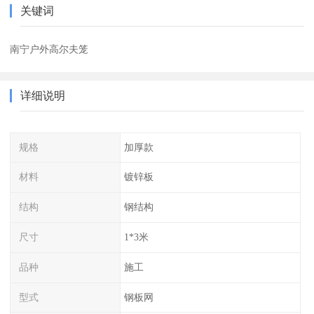
关键词
南宁户外高尔夫笼
详细说明
规格
加厚款
材料
镀锌板
结构
钢结构
尺寸
1*3米
品种
施工
型式
钢板网