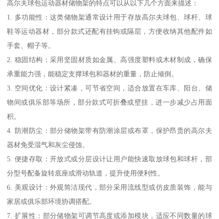
高尔夫球包运动器材储物架的特点可以从以下几个方面来描述：
1. 多功能性：这类储物架通常设计用于存放高尔夫球包、球杆、球
鞋等运动器材，部分款式还配有挂钩或隔层，方便收纳其他配件如
手套、帽子等。
2. 稳固结构：采用坚固材质如金属、高强度塑料或木材制成，确保
承重能力强，能稳定支撑球包和器材的重量，防止倾倒。
3. 空间优化：设计紧凑，可节省空间，适合放置在车库、阳台、储
物间或俱乐部等场所，部分款式可折叠或壁挂，进一步减少占用面
积。
4. 防潮防尘：部分储物架带有防潮涂层或布罩，保护昂贵的高尔夫
器材免受湿气和灰尘侵蚀。
5. 便捷存取：开放式或分层设计让用户能快速取放球包和球杆，部
分型号配备旋转底座或滑动轨道，提升使用便利性。
6. 美观设计：外观简洁现代，部分采用流线型或仿皮质装饰，能与
家居或俱乐部环境协调搭配。
7. 扩展性：部分储物架可调节高度或添加模块，适应不同数量的球