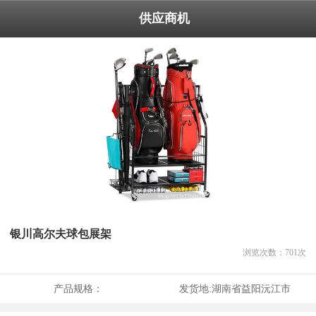
供应商机
银川高尔夫球包展架
浏览次数：
701
次
产品规格：
发货地:
湖南省益阳沅江市