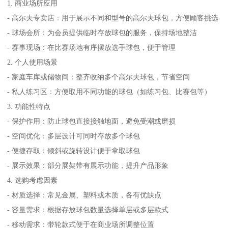
1. 商业场所应用
- 高尔夫专卖店：用于展示不同和型号的高尔夫球包，方便顾客挑选
- 球场会所：为会员提供临时存放球包的服务，保持场地整洁
- 赛事现场：在比赛场地有序摆放选手球包，便于管理
2. 个人使用场景
- 家庭车库或储物间：整齐收纳多个高尔夫球包，节省空间
- 私人练习区：方便取用不同功能的球包（如练习包、比赛包等）
3. 功能性特点
- 保护作用：防止球包直接接触地面，避免受潮或磨损
- 空间优化：多层设计可同时存放多个球包
- 便捷存取：倾斜或旋转设计便于拿取球包
- 展示效果：部分展架带有展示功能，提升产品形象
4. 选购考虑因素
- 材质选择：常见金属、塑料或木质，各有优缺点
- 容量需求：根据存放球包数量选择单层或多层款式
- 移动需求：带轮款式便于在商业场所调整位置