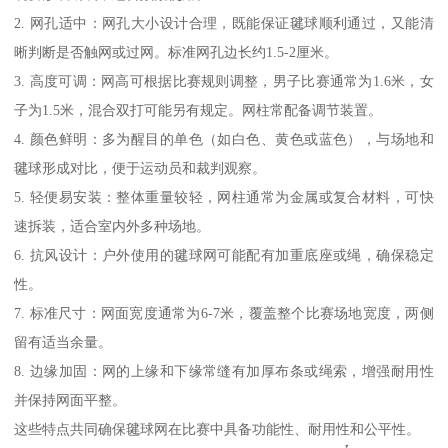
2. 网孔适中：网孔大小设计合理，既能保证毽球顺利通过，又能清
晰判断是否触网或过网。标准网孔边长约1.5-2厘米。
3. 高度可调：网高可根据比赛规则调整，男子比赛通常为1.6米，女
子为1.5米，混合双打可能另有规定。网柱常配备调节装置。
4. 颜色鲜明：多为醒目的单色（如白色、黄色或蓝色），与场地和
毽球形成对比，便于运动员和裁判观察。
5. 轻便易安装：整体重量较轻，网柱通常为金属或复合材料，可快
速拆装，适合室内外多种场地。
6. 抗风设计：户外使用的毽球网可能配有加重底座或绳，确保稳定
性。
7. 标准尺寸：网面宽度通常为6-7米，覆盖整个比赛场地宽度，两侧
留有适当余量。
8. 边缘加固：网的上缘和下缘常缝有加厚布条或绳索，增强耐用性
并保持网面平整。
这些特点共同确保毽球网在比赛中具备功能性、耐用性和公平性。