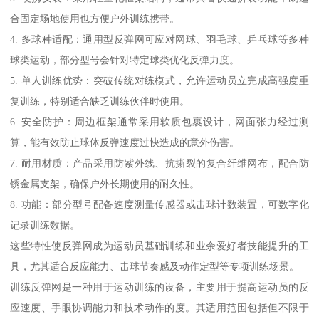
合固定场地使用也方便户外训练携带。
4. 多球种适配：通用型反弹网可应对网球、羽毛球、乒乓球等多种
球类运动，部分型号会针对特定球类优化反弹力度。
5. 单人训练优势：突破传统对练模式，允许运动员立完成高强度重
复训练，特别适合缺乏训练伙伴时使用。
6. 安全防护：周边框架通常采用软质包裹设计，网面张力经过测
算，能有效防止球体反弹速度过快造成的意外伤害。
7. 耐用材质：产品采用防紫外线、抗撕裂的复合纤维网布，配合防
锈金属支架，确保户外长期使用的耐久性。
8. 功能：部分型号配备速度测量传感器或击球计数装置，可数字化
记录训练数据。
这些特性使反弹网成为运动员基础训练和业余爱好者技能提升的工
具，尤其适合反应能力、击球节奏感及动作定型等专项训练场景。
训练反弹网是一种用于运动训练的设备，主要用于提高运动员的反
应速度、手眼协调能力和技术动作的度。其适用范围包括但不限于