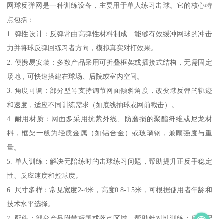
网球反弹网是一种训练设备，主要用于单人练习击球。它的核心特
点包括：
1. 弹性设计：反弹常由高弹性材料制成，能够有效缓冲网球的冲击
力并将球反弹回练习者方向，模拟真实对打效果。
2. 便携易安装：多数产品采用可折叠框架或插接式结构，无需固定
场地，可快速搭建在球场、后院或室内空间。
3. 角度可调：部分型号支持调节网面倾斜角度，改变球反弹的轨迹
和速度，适应不同训练需求（如底线抽球或网前截击）。
4. 耐用材质：网面多采用抗紫外线、防磨损的聚酯纤维或尼龙材
料，框架一般为轻质金属（如铝合金）或玻璃钢，兼顾强度与重
量。
5. 单人训练：解决无陪练时的击球练习问题，帮助提升正反手稳定
性、反应速度和控球度。
6. 尺寸多样：常见宽度2-4米，高度0.8-1.5米，可根据使用者年龄和
技术水平选择。
7. 配件：部分产品附带标靶或落点区域，帮助针对性训练；底部配