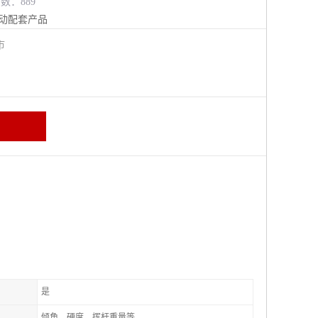
览数：889
动配套产品
江市
是
倾角、硬度、挥杆重量等