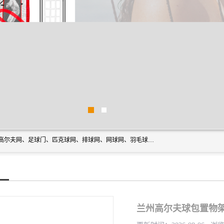
方昇体育科技专注于球网运动及户外产品，优势系列包括：高尔夫网、足球门、匹克球网、排球网、网球网、羽毛球网、棒球网、橄榄球网、乒乓球网、反弹网、冰球门、草地曲棍球门。
兰州高尔夫球包置物