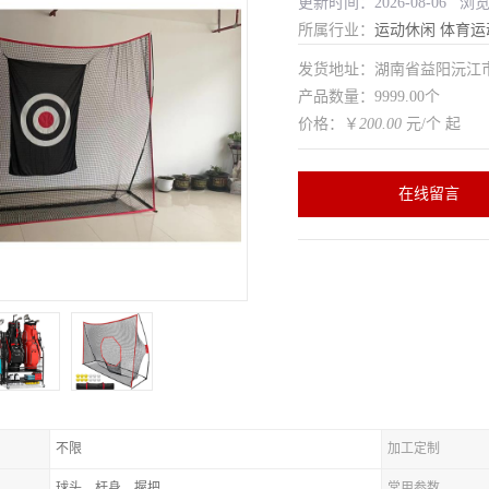
更新时间：2026-08-06 浏
所属行业：
运动休闲
体育运
发货地址：湖南省益阳沅
产品数量：9999.00个
价格：￥
200.00
元/个 起
在线留言
不限
加工定制
球头、杆身、握把
常用参数