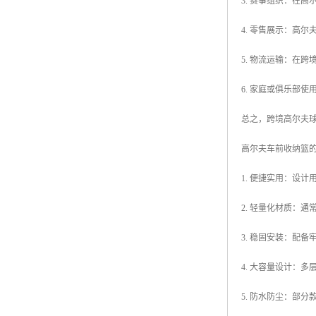
3. 赛事组织：在
4. 零售展示：高
5. 物流运输：在
6. 家庭或俱乐部
总之，跨境高尔夫
高尔夫车前收纳篮
1. 便捷实用：设
2. 轻量化材质：
3. 稳固安装：配
4. 大容量设计：
5. 防水防尘：部