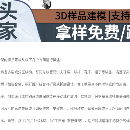
物架的特点可以从以下几个方面进行描述：
通常具备多层或分区结构，可同时放置高尔夫球袋、球杆、鞋子、帽子等装备，满足球
化材质（如铝合金、碳纤维）结合可折叠或拆卸设计，便于携带至不同球场或跨境运输。
滑底座、加重设计或挂钩系统确保球袋在移动或存放时不易倾倒，保护昂贵球杆免受磕碰
容不同尺寸的高尔夫球袋（如标准袋、支架袋），部分款式可调节高度或角度以适配用户
用防水、防锈、抗UV的户外级材料（如牛津布+钢管框架），适应跨境运输中的复杂气