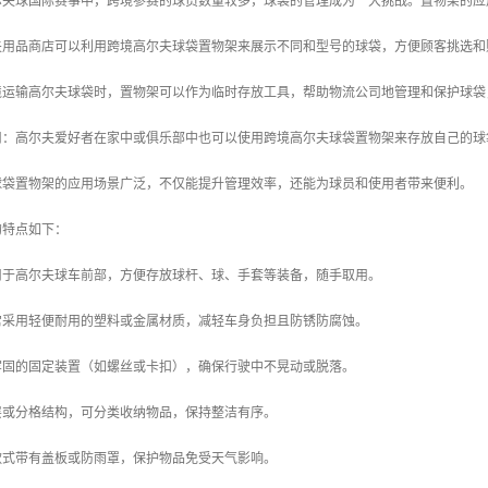
高尔夫球国际赛事中，跨境参赛的球员数量较多，球袋的管理成为一大挑战。置物架的
尔夫用品商店可以利用跨境高尔夫球袋置物架来展示不同和型号的球袋，方便顾客挑选
跨境运输高尔夫球袋时，置物架可以作为临时存放工具，帮助物流公司地管理和保护球
使用：高尔夫爱好者在家中或俱乐部中也可以使用跨境高尔夫球袋置物架来存放自己的
球袋置物架的应用场景广泛，不仅能提升管理效率，还能为球员和使用者带来便利。
的特点如下：
计用于高尔夫球车前部，方便存放球杆、球、手套等装备，随手取用。
通常采用轻便耐用的塑料或金属材质，减轻车身负担且防锈防腐蚀。
备牢固的固定装置（如螺丝或卡扣），确保行驶中不晃动或脱落。
多层或分格结构，可分类收纳物品，保持整洁有序。
分款式带有盖板或防雨罩，保护物品免受天气影响。