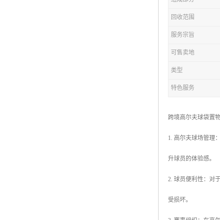
回收范围
服务宗旨
可售卖地
类型
特色服务
跨境高尔夫球袋置
1. 高尔夫球场管
升球员的体验感。
2. 球员便利性：
受损坏。