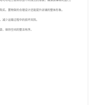
应用可以地分类和存放不同球员的球袋，确保赛事顺利进行。
和购买。置物架的合理设计还能提升店铺的整体形象。
袋，减少运输过程中的损坏风险。
球袋，保持空间的整洁有序。