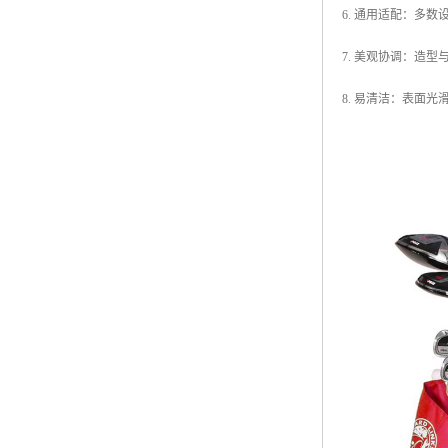
6. 通用适配：多
7. 美观协调：造
8. 易清洁：表面